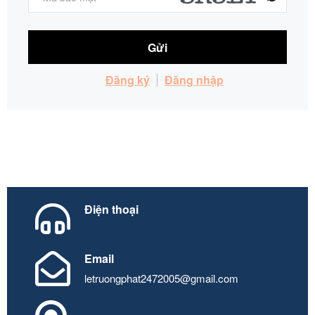
Gửi
Đăng ký
Đăng nhập
Điện thoại
Email
letruongphat2472005@gmail.com