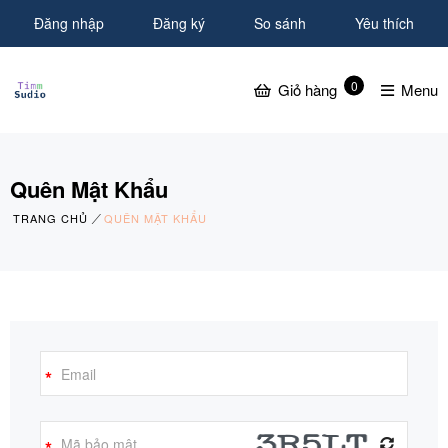
Đăng nhập
Đăng ký
So sánh
Yêu thích
0
Giỏ hàng
Menu
Quên Mật Khẩu
TRANG CHỦ
QUÊN MẬT KHẨU